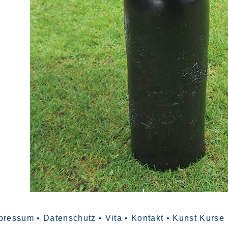
pressum
•
Datenschutz
•
Vita
• Kontakt
•
Kunst Kurse